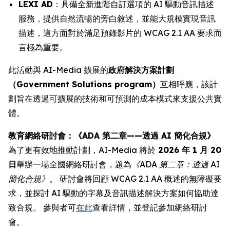
LEXI AD
：具備全新進階自訂選項的 AI 驅動音訊描述
服務，提供自然流暢的旁白敘述，並能大規模實現音訊
描述，這方面對於滿足預錄影片的 WCAG 2.1 AA 要求而
言極為重要。
此活動與 AI-Media 擴展的
政府解決方案計劃
（Government Solutions program）
互相呼應，該計
劃旨在透過可擴展的技術和可預測的成本模式來支援公共實
體。
教育網絡研討會：《ADA 第二章——透過 AI 簡化合規》
為了更有效地推動計劃，AI-Media 將於
2026 年 1 月 20
日
舉辦一場全國網絡研討會，題為
《ADA 第二章：透過 AI
簡化合規》
。 研討會將回顧 WCAG 2.1 AA 概述的無障礙要
求，並探討 AI 驅動的字幕及音訊描述解決方案如何協助達
致合規。 參與者可
在此
查看詳情，並登記參加網絡研討
會。