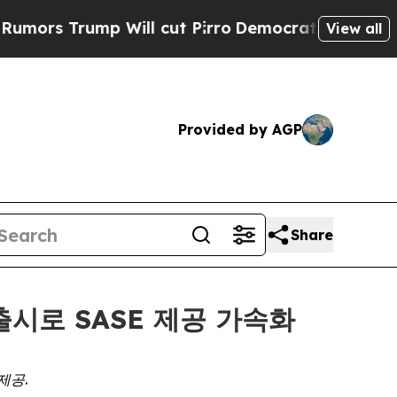
 Trump Will cut Pirro
Democratic Socialists of 
View all
Provided by AGP
Share
 출시로 SASE 제공 가속화
제공.